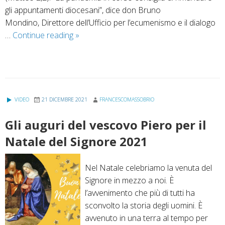
gli appuntamenti diocesani”, dice don Bruno
Mondino, Direttore dell’Ufficio per l’ecumenismo e il dialogo
Settimana
…
Continue reading
»
di
preghiera
per
l’unità
dei
VIDEO
21 DICEMBRE 2021
FRANCESCOMASSOBRIO
cristiani
Gli auguri del vescovo Piero per il
Natale del Signore 2021
Nel Natale celebriamo la venuta del
Signore in mezzo a noi. È
l’avvenimento che più di tutti ha
sconvolto la storia degli uomini. È
avvenuto in una terra al tempo per