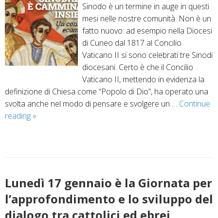
Sinodo è un termine in auge in questi
mesi nelle nostre comunità. Non è un
fatto nuovo: ad esempio nella Diocesi
di Cuneo dal 1817 al Concilio
Vaticano II si sono celebrati tre Sinodi
diocesani. Certo è che il Concilio
Vaticano II, mettendo in evidenza la
definizione di Chiesa come “Popolo di Dio”, ha operato una
svolta anche nel modo di pensare e svolgere un …
Continue
Confronto
reading
»
ecumenico
delle
Chiese
per
crescere
Lunedì 17 gennaio è la Giornata per
nella
l’approfondimento e lo sviluppo del
sinodalità
dialogo tra cattolici ed ebrei