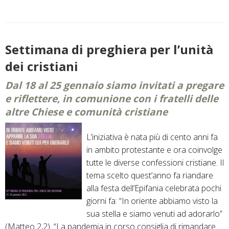
gennaio
è
la
Giornata
Settimana di preghiera per l’unità
per
dei cristiani
l’approfondimento
e
Dal 18 al 25 gennaio siamo invitati a pregare
lo
e riflettere, in comunione con i fratelli delle
sviluppo
altre Chiese e comunità cristiane
del
dialogo
L’iniziativa è nata più di cento anni fa
tra
in ambito protestante e ora coinvolge
cattolici
tutte le diverse confessioni cristiane. Il
ed
tema scelto quest’anno fa riandare
ebrei
alla festa dell’Epifania celebrata pochi
giorni fa: “In oriente abbiamo visto la
sua stella e siamo venuti ad adorarlo”
(Matteo 2,2). “La pandemia in corso consiglia di rimandare