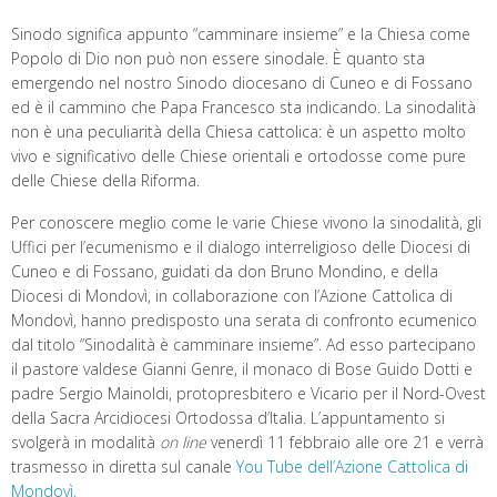
Sinodo significa appunto “camminare insieme” e la Chiesa come
Popolo di Dio non può non essere sinodale. È quanto sta
emergendo nel nostro Sinodo diocesano di Cuneo e di Fossano
ed è il cammino che Papa Francesco sta indicando. La sinodalità
non è una peculiarità della Chiesa cattolica: è un aspetto molto
vivo e significativo delle Chiese orientali e ortodosse come pure
delle Chiese della Riforma.
Per conoscere meglio come le varie Chiese vivono la sinodalità, gli
Uffici per l’ecumenismo e il dialogo interreligioso delle Diocesi di
Cuneo e di Fossano, guidati da don Bruno Mondino, e della
Diocesi di Mondovì, in collaborazione con l’Azione Cattolica di
Mondovì, hanno predisposto una serata di confronto ecumenico
dal titolo “Sinodalità è camminare insieme”. Ad esso partecipano
il pastore valdese Gianni Genre, il monaco di Bose Guido Dotti e
padre Sergio Mainoldi, protopresbitero e Vicario per il Nord-Ovest
della Sacra Arcidiocesi Ortodossa d’Italia. L’appuntamento si
svolgerà in modalità
on line
venerdì 11 febbraio alle ore 21 e verrà
trasmesso in diretta sul canale
You Tube dell’Azione Cattolica di
Mondovì.